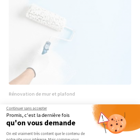
Rénovation de mur et plafond
Continuer sans accepter
Promis, c'est la dernière fois
qu'on vous demande
Plateforme de Gestion du Consentement 
On est vraiment très content que le contenu de
notre site vous intéresse. Mais comme vous